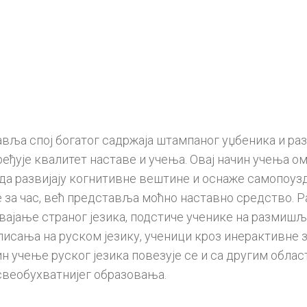
а спој богатог садржаја штампаног уџбеника и раз
ређује квалитет наставе и учења. Овај начин учења о
и да развијају когнитивне вештине и оснаже самопоуз
за час, већ представља моћно наставно средство. Р
вајање страног језика, подстиче ученике на размиш
сања на руском језику, ученици кроз инерактивне за
ачин учење руског језика повезује се и са другим обл
свеобухватнијег образовања.