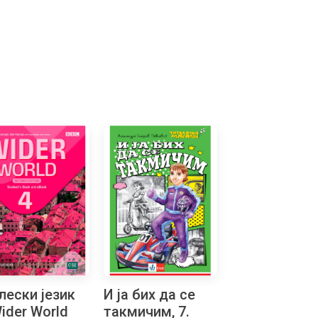
лески језик
И ја бих да се
Wider World
такмичим, 7.