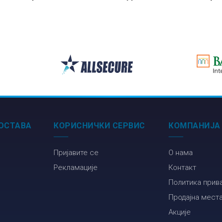
Secound Edition
ЗА МАТУРУ –
Sec
би
4, радна свеска
физика, српски
4, 
за осми разред
језик,
осм
математика
ОСТАВА
КОРИСНИЧКИ СЕРВИС
КОМПАНИЈА
Пријавите се
О нама
Рекламације
Контакт
Политика прив
Продајна мест
Акције