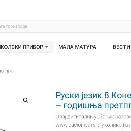
s
КОЛСКИ ПРИБОР
МАЛА МАТУРА
ВЕСТИ
Руски језик 8 Конечно!, дигитални уџбеник – годишња претплата
Руски језик 8 Кон
– годишња претп
Овај дигитални уџбеник налази
www.eucionica.rs, а уколико г