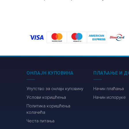
радна свеска за
задатака и
осми разред
експер. веж
из физике за
осми разред
ОНЛАЈН КУПОВИНА
ПЛАЋАЊЕ И Д
Упутство за онлајн куповину
Начин плаћања
Услови коришћења
Начин испоруке
Политика коришћења
колачића
Честа питања