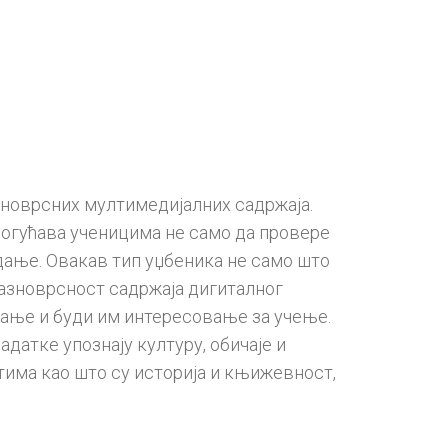
новрсних мултимедијалних садржаја.
могућава ученицима не само да провере
дање. Овакав тип уџбеника не само што
азноврсност садржаја дигиталног
љање и буди им интересовање за учење.
датке упознају културу, обичаје и
астима као што су историја и књижевност,