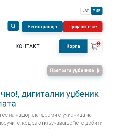
LAT
ЋИР
Регистрација
Пријавите се
0
КОНТАКТ
Корпа
Претрага уџбеника
ечно!, дигитални уџбеник
лата
 се на нашој платформи е-учионица на
а поручите, кôд за откључавање ћете добити