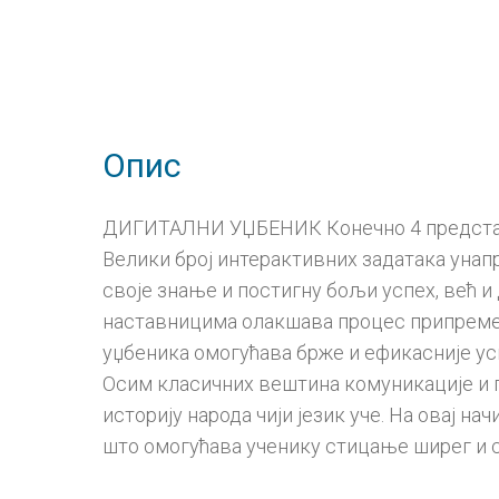
Опис
ДИГИТАЛНИ УЏБЕНИК Конечно 4 представљ
Велики број интерактивних задатака унап
своје знање и постигну бољи успех, већ 
наставницима олакшава процес припреме 
уџбеника омогућава брже и ефикасније ус
Осим класичних вештина комуникације и пи
историју народа чији језик уче. На овај н
што омогућава ученику стицање ширег и 