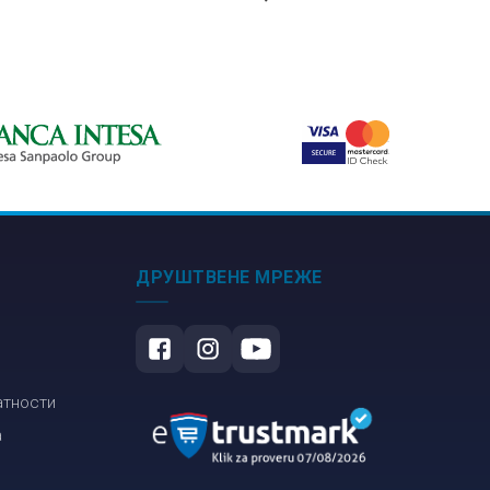
ound Edition
Читалачки
уџбеник за
маратон
и разред
ДРУШТВЕНЕ МРЕЖЕ
атности
а