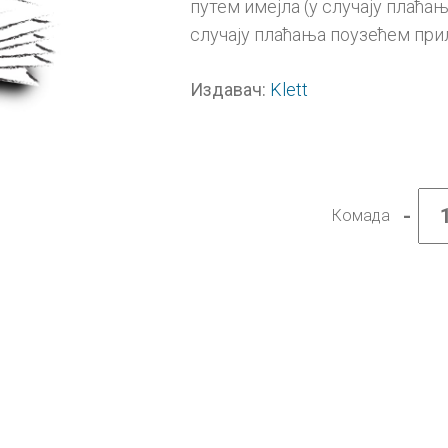
путем имејла (у случају плаћањ
случају плаћања поузећем при
Klett
Издавач:
-
Комада
Руски
језик
8
Конечн
дигит
уџбен
-
годи
претп
колич