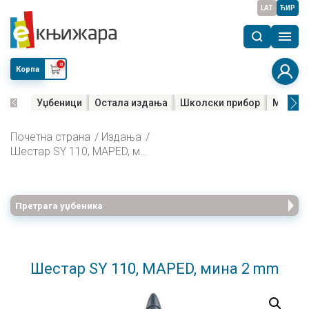
LAT
ЋИР
0
Корпа
Уџбеници
Остала издања
Школски прибор
Мала м
Почетна страна
Издања
Шестар SY 110, MAPED, мина 2 mm
Претрага уџбеника
Шестар SY 110, MAPED, мина 2 mm