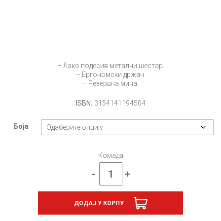
– Лако подесив метални шестар.
– Ергономски држач.
– Резервна мина.
ISBN:
3154141194504
Боја
Комада
-
+
Шестар
SY
110,
ДОДАЈ У КОРПУ
MAPED,
мина