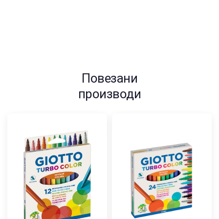
2
mm
количина
Повезани
производи