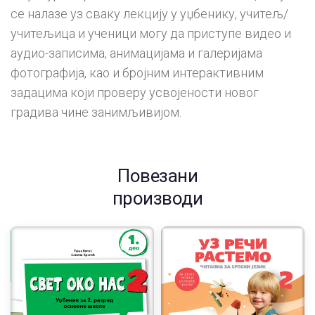
се налазе уз сваку лекцију у уџбенику, учитељ/
учитељица и ученици могу да приступе видео и
аудио-записима, анимацијама и галеријама
фотографија, као и бројним интерактивним
задацима који проверу усвојености новог
градива чине занимљивијом.
Повезани
производи