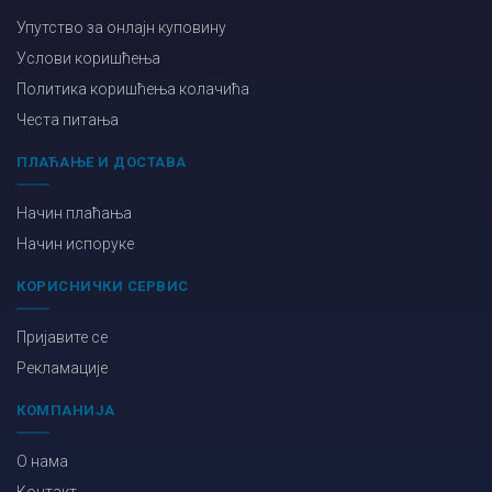
Упутство за онлајн куповину
Услови коришћења
Политика коришћења колачића
Честа питања
ПЛАЋАЊЕ И ДОСТАВА
Начин плаћања
Начин испоруке
КОРИСНИЧКИ СЕРВИС
Пријавите се
Рекламације
КОМПАНИЈА
О нама