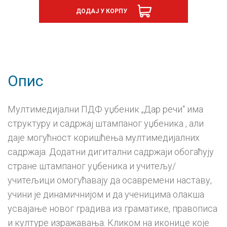
2
ДОДАЈ У КОРПУ
граматика,
дигитални
уџбеник
-
годишња
претплата
количина
Опис
Мултимедијални ПДФ уџбеник „Дар речи“ има
структуру и садржај штампаног уџбеника , али
даје могућност коришћења мултимедијалних
садржаја. Додатни дигитални садржаји обогаћују
стране штампаног уџбеника и учитељу/
учитељици омогућавају да осавремени наставу,
учини је динамичнијом и да ученицима олакша
усвајање новог градива из граматике, правописа
и културе изражавања. Кликом на иконице које