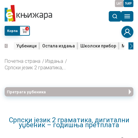
LAT
ЋИР
0
Корпа
Уџбеници
Остала издања
Школски прибор
Мала м
Почетна страна
Издања
Српски језик 2 граматика, дигитални уџбеник – годишња претплата
Претрага уџбеника
Српски језик 2 граматика, дигитални
уџбеник – годишња претплата