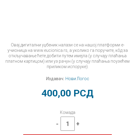
Овај дигитални уџбеник налази се на нашој платформи е-
учионица на www.eucionica.rs, а уколико га поручите, кôд за
откључавање ћете добити путем имејла (у случају плаћања
платном картицом) или уз рачун (у случају плаћања поузећем
приликом испоруке).
Издавач:
Нови Логос
400,00
РСД
Комада
-
+
Српски
језик