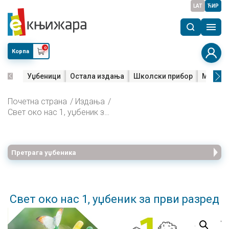
LAT
ЋИР
0
Корпа
Уџбеници
Остала издања
Школски прибор
Мала м
Почетна страна
Издања
Свет око нас 1, уџбеник за први разред
Претрага уџбеника
Свет око нас 1, уџбеник за први разред