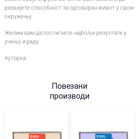
развијете способност за одговоран живот у свом
окружењу.
Желим вам да постигнете најбоље резултате у
учењу и раду.
Ауторка
Повезани
производи