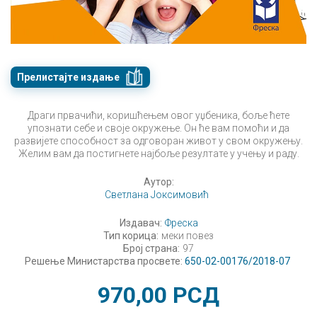
Прелистајте издање
Драги првачићи, коришћењем овог уџбеника, боље ћете
упознати себе и своје окружење. Он ће вам помоћи и да
развијете способност за одговоран живот у свом окружењу.
Желим вам да постигнете најбоље резултате у учењу и раду.
Аутор:
Светлана Јоксимовић
Издавач:
Фреска
Тип корица:
меки повез
Број страна:
97
Решење Министарства просвете:
650-02-00176/2018-07
970,00
РСД