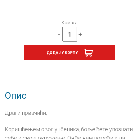
Комада
-
+
Свет
око
нас
ДОДАЈ У КОРПУ
1,
уџбеник
за
први
разред
количина
Опис
Драги првачићи,
Коришћењем овог уџбеника, боље ћете упознати
себе и своје окружење. Он ће вам помоћи и да