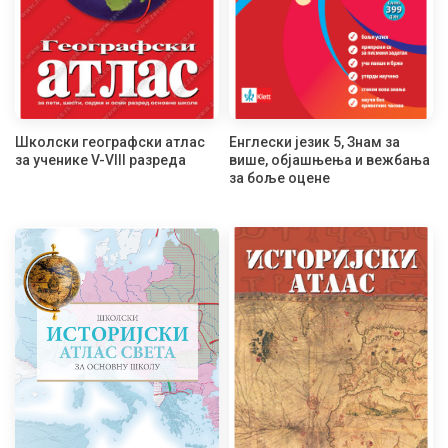
Школски географски атлас
Енглески језик 5, Знам за
за ученике V-VIII разреда
више, објашњења и вежбања
за боље оцене