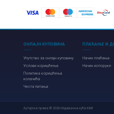
језику
језику
ОНЛАЈН КУПОВИНА
ПЛАЋАЊЕ И Д
Упутство за онлајн куповину
Начин плаћања
Услови коришћења
Начин испоруке
Политика коришћења
колачића
Честа питања
Ауторска права © 2026 Издавачка кућа Klett