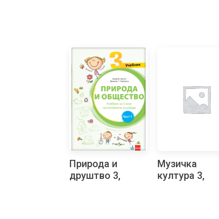
Природа и
Музичка
друштво 3,
култура 3,
уџбеник за
уџбеник за
трећи разред на
трећи разред
бугарском
бугарском