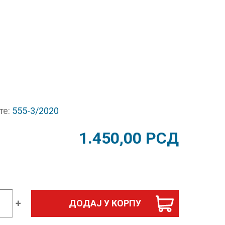
те:
555-3/2020
1.450,00
РСД
+
ДОДАЈ У КОРПУ
на
ра