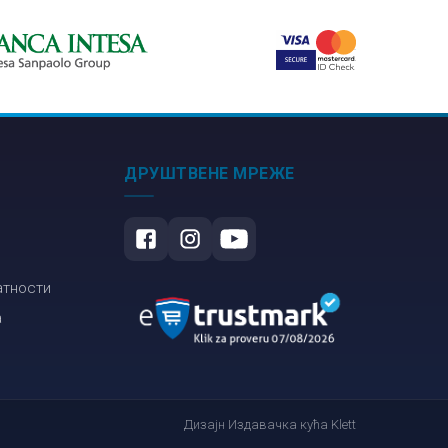
ДРУШТВЕНЕ МРЕЖЕ
атности
а
Дизајн Издавачка кућа Klett