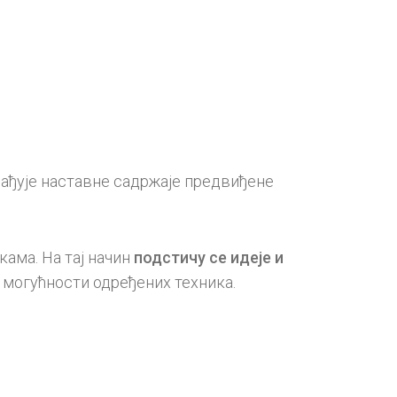
а,
ички
ет
д
ина
рађује наставне садржаје предвиђене
ама. На тај начин
подстичу се идеје и
 могућности одређених техника.