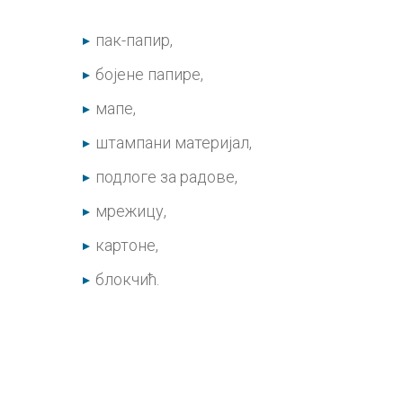
пак-папир,
бојене папире,
мапе,
штампани материјал,
подлоге за радове,
мрежицу,
картоне,
блокчић.