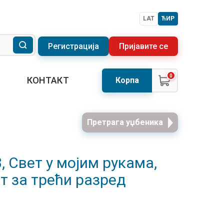
LAT
ЋИР
Регистрација
Пријавите се
0
КОНТАКТ
Корпа
Претрага уџбеника
, Свет у мојим рукама,
т за трећи разред