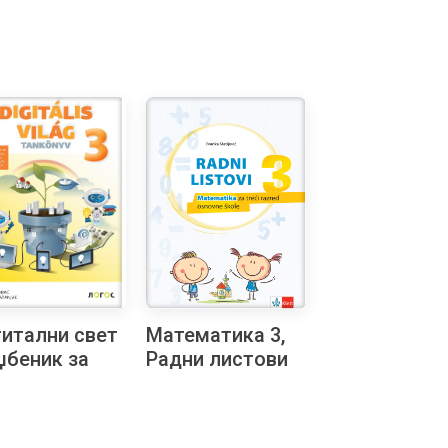
итални свет
Математика 3,
уџбеник за
Радни листови
ћи разред на
на босанском
ђарском
језику за трећи
ику
разред НОВО