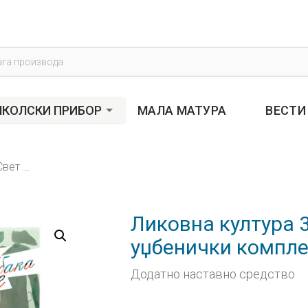
s
КОЛСКИ ПРИБОР
МАЛА МАТУРА
ВЕСТИ
Ликовна култура 3, Свет у мојим рукама, уџбенички комплет за трећи разред
Ликовна култура 3
уџбенички компле
Додатно наставно средство