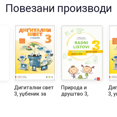
Повезани производи
Дигитални свет
Природа и
Диг
3, уџбеник за
друштво 3,
3, 
трећи разред на
Радни листови
тре
 на
русинском
на босанском
ма
језику
језику за трећи
јез