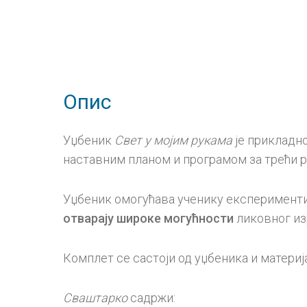
Опис
Уџбеник
Свет у мојим рукама
је прикладно
наставним планом и програмом за трећи 
Уџбеник омогућава ученику експерименти
отварају широке могућности
ликовног из
Комплет се састоји од уџбеника и материј
Сваштарко
садржи: