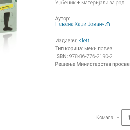
Уџбеник + материјали за рад
Аутор:
Невена Хаџи Јованчић
Klett
Издавач:
меки повез
Тип корица:
978-86-776-2190-2
ISBN:
Решење Министарства просве
-
Комада
Ликов
култу