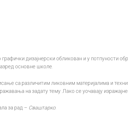
3,
Свет
у
мојим
рукам
уџбен
компл
за
трећи
разре
колич
 графички дизајнерски обликован и у потпуности об
разред основне школе.
сање са различитим ликовним материјалима и техник
ражавања на задату тему. Лако се уочавају изражајне
ала за рад –
Сваштарко
.