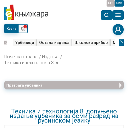
LAT
ЋИР
0
Корпа
Уџбеници
Остала издања
Школски прибор
Мала м
Почетна страна
Издања
Техника и технологија 8, допуњено издање уџбеника за осми разред на русинском језику
Претрага уџбеника
Техника и технологија 8, допуњено
издање уџбеника за осми разред на
русинском језику