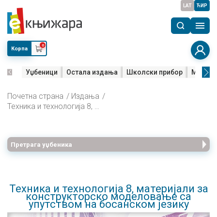
LAT
ЋИР
0
Корпа
Уџбеници
Остала издања
Школски прибор
Мала м
Почетна страна
Издања
Техника и технологија 8, материјали за конструкторско моделовање са упутством на босанском језику
Претрага уџбеника
Техника и технологија 8, материјали за
конструкторско моделовање са
упутством на босанском језику