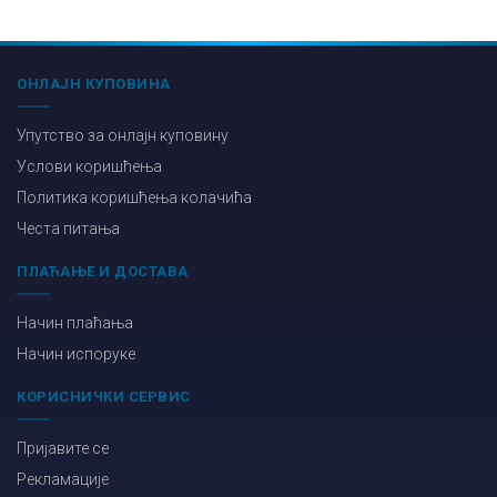
ОНЛАЈН КУПОВИНА
Упутство за онлајн куповину
Услови коришћења
Политика коришћења колачића
Честа питања
ПЛАЋАЊЕ И ДОСТАВА
Начин плаћања
Начин испоруке
КОРИСНИЧКИ СЕРВИС
Пријавите се
Рекламације