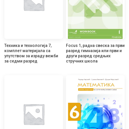
Техника и технологија 7,
Focus 1, радна свеска за први
комплет материјала са
разред гимназија или први и
упутством за израду вежби
други разред средњих
за седми разред
стручних школа