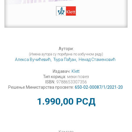
Аутори:
(Имена аутора су поређана по азбучном реду)
Алекса Вучићевић,
Ђура Пађан,
Ненад Стаменовић
Издавач:
Klett
Тип корица:
меки повез
ISBN:
9788653307356
Решење Министарства просвете:
650-02-00087/1/2021-20
1.990,00
РСД