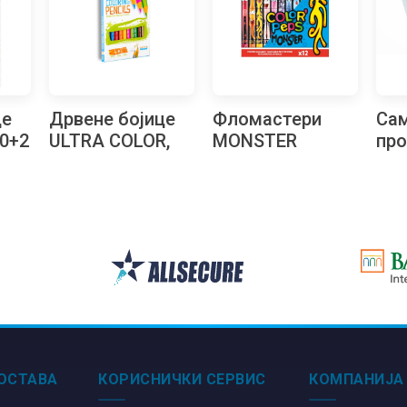
це
Дрвене бојице
Фломастери
Са
0+2
ULTRA COLOR,
MONSTER
про
JUNIOR,
MAPED 1/12
уви
троугласте,
ко
10+2
ОСТАВА
КОРИСНИЧКИ СЕРВИС
КОМПАНИЈА