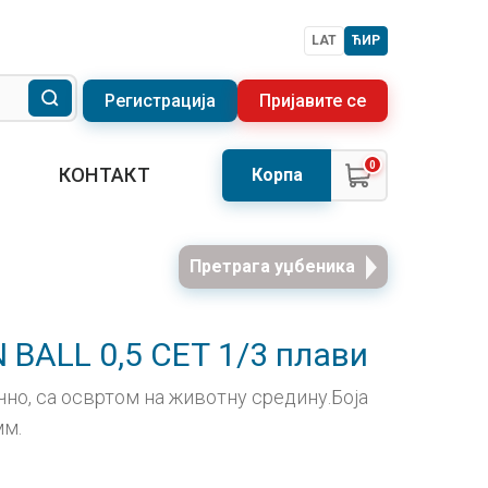
LAT
ЋИР
Регистрација
Пријавите се
0
КОНТАКТ
Корпа
Претрага уџбеника
 BALL 0,5 СЕТ 1/3 плави
но, са освртом на животну средину.Боја
мм.