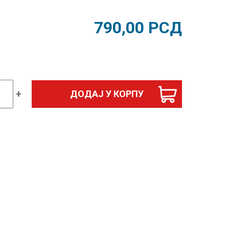
790,00
РСД
+
ДОДАЈ У КОРПУ
к
ON
ина