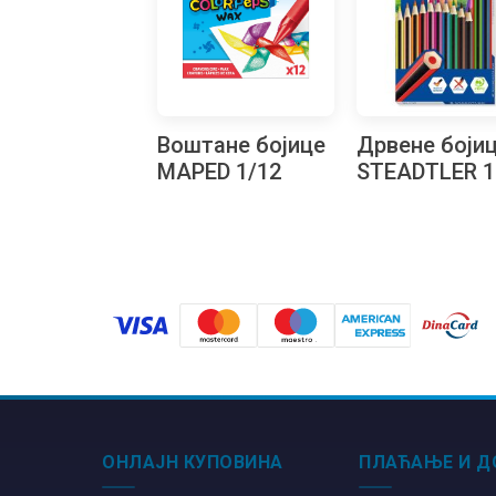
Воштане бојице
Дрвене боји
MAPED 1/12
STEADTLER 1
1/12
ОНЛАЈН КУПОВИНА
ПЛАЋАЊЕ И Д