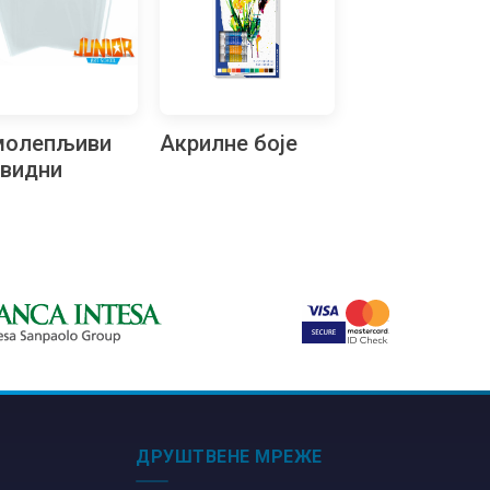
молепљиви
Акрилне боје
видни
јачи А4, 10
мада
ДРУШТВЕНЕ МРЕЖЕ