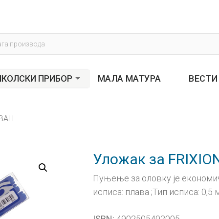
s
КОЛСКИ ПРИБОР
МАЛА МАТУРА
ВЕСТИ
Уложак за FRIXION BALL 0,5 СЕТ 1/3 плави
Уложак за FRIXION
Пуњење за оловку је економич
исписа: плава ;Тип исписа: 0,5 
4902505402005
ISBN: