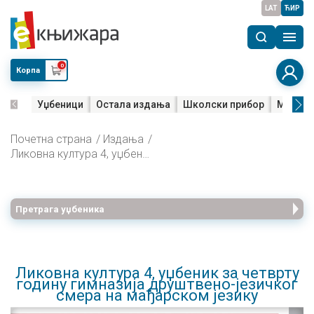
LAT
ЋИР
0
Корпа
Уџбеници
Остала издања
Школски прибор
Мала м
Почетна страна
Издања
Ликовна култура 4, уџбеник за четврту годину гимназија друштвено-језичког смера на мађарском језику
Претрага уџбеника
Ликовна култура 4, уџбеник за четврту
годину гимназија друштвено-језичког
смера на мађарском језику