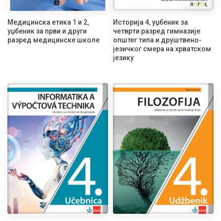
Медицинска етика 1 и 2,
Историја 4, уџбеник за
уџбеник за први и други
четврти разред гимназије
разред медицинске школе
општег типа и друштвено-
језичког смера на хрватском
језику