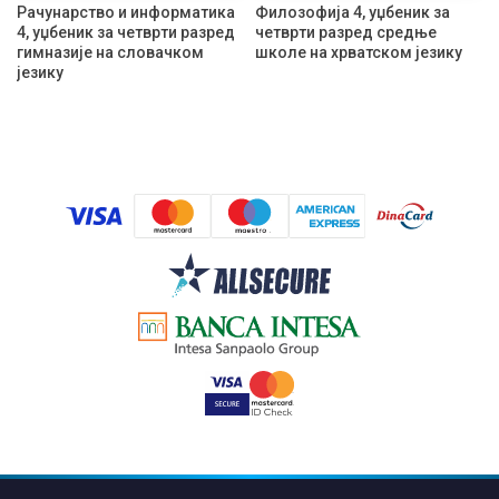
Рачунарство и информатика
Филозофија 4, уџбеник за
4, уџбеник за четврти разред
четврти разред средње
гимназије на словачком
школе на хрватском језику
језику