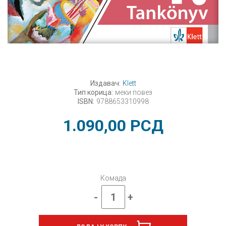
Издавач:
Klett
Тип корица:
меки повез
ISBN:
9788653310998
1.090,00
РСД
Комада
-
+
Ликовна
култура
4,