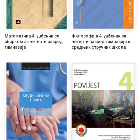
Математика 4, уџбеник са
Филозофија 4, уџбеник за
збирком за четврти разред
четврти разред гимназија и
гимназије
средњих стручних школа