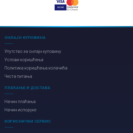
ОНЛАЈН КУПОВИНА
Упутство за онлајн куповину
Услови коришћења
Политика коришћења колачића
Честа питања
ПЛАЋАЊЕ И ДОСТАВА
Начин плаћања
Начин испоруке
КОРИСНИЧКИ СЕРВИС