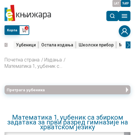
LAT
ЋИР
0
Корпа
Уџбеници
Остала издања
Школски прибор
Мала м
Почетна страна
Издања
Математика 1, уџбеник са збирком задатака за први разред гимназије на хрватском језику
Претрага уџбеника
Математика 1, уџбеник са збирком
задатака за први разред гимназије на
хрватском језику