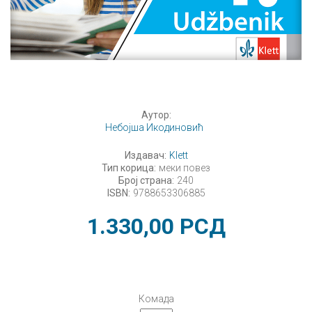
Аутор:
Небојша Икодиновић
Издавач:
Klett
Тип корица:
меки повез
Број страна:
240
ISBN:
9788653306885
1.330,00
РСД
Комада