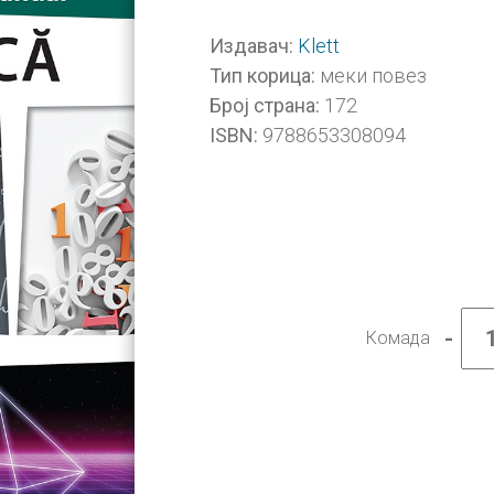
Klett
Издавач:
меки повез
Тип корица:
172
Број страна:
9788653308094
ISBN:
-
Комада
Матем
8,
уџбен
на
румун
језику
за
осми