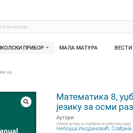
s
КОЛСКИ ПРИБОР
МАЛА МАТУРА
ВЕСТИ
Математика 8, уџбеник на румунском језику за осми разред
Математика 8, уџ
језику за осми ра
Аутори:
(Имена аутора су поређана по азбучном реду)
Небојша Икодиновић,
Слађана