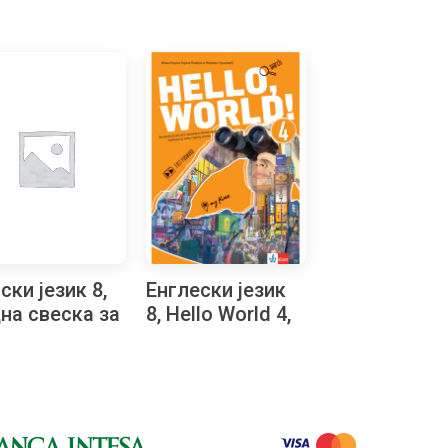
ски језик 8,
Енглески језик
на свеска за
8, Hello World 4,
и разред
уџбеник за осми
разред са QR
кодом