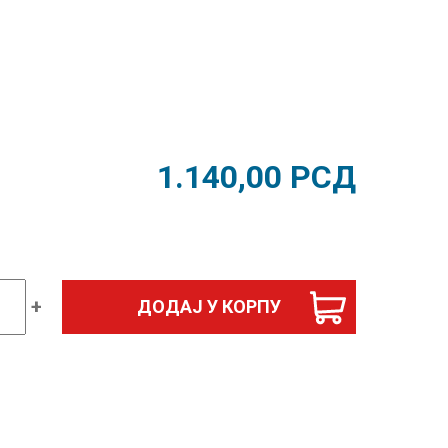
1.140,00
РСД
+
ДОДАЈ У КОРПУ
атика
ик
ском