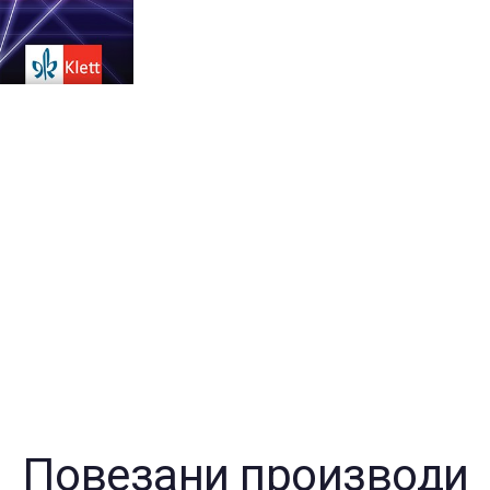
разре
колич
Повезани производи