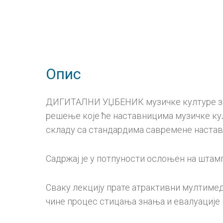
Опис
ДИГИТАЛНИ УЏБЕНИК музичке културе за 8
решење које ће наставницима музичке кул
складу са стандардима савремене настав
Садржај је у потпуности ослоњен на штамп
Сваку лекцију прате атрактивни мултимеди
чине процес стицања знања и евалуације 