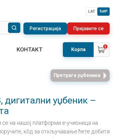
LAT
ЋИР
Регистрација
Пријавите се
0
КОНТАКТ
Корпа
Претрага уџбеника
, дигитални уџбеник –
та
 се на нашој платформи е-учионица на
а поручите, кôд за откључавање ћете добити