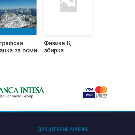
графска
Физика 8,
анка за осми
збирка
ред
задатака за
осми разред
ДРУШТВЕНЕ МРЕЖЕ