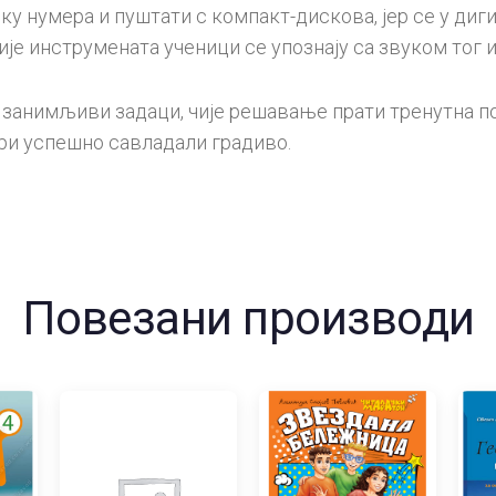
ку нумера и пуштати с компакт-дискова, јер се у ди
је инструмената ученици се упознају са звуком тог 
и занимљиви задаци, чије решавање прати тренутна 
мери успешно савладали градиво.
Повезани производи