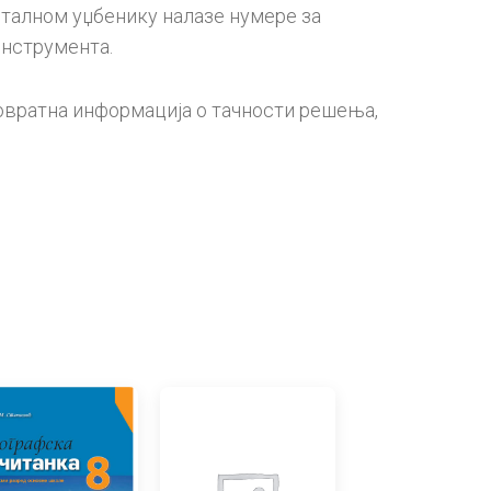
гиталном уџбенику налазе нумере за
инструмента.
повратна информација о тачности решења,