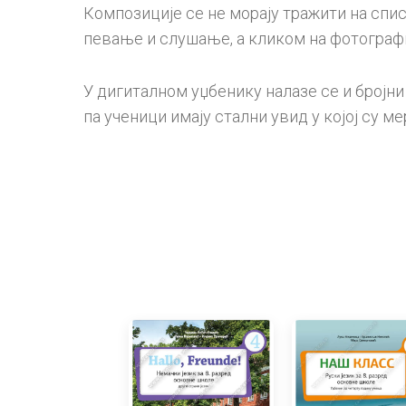
Композиције се не морају тражити на спис
певање и слушање, а кликом на фотографи
У дигиталном уџбенику налазе се и бројн
па ученици имају стални увид у којој су 