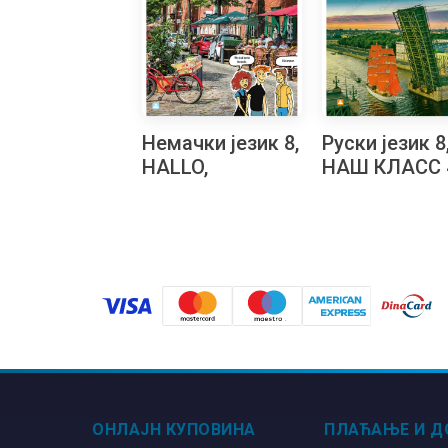
Немачки језик 8,
Руски језик 8
HALLO,
НАШ КЛАСС 
FREUNDE! 4 +
аудио-запис,
аудио-запис,
Уџбеник за
четврта година
осми разред
учења, уџбеник
за осми разред
ОНЛАЈН КУПОВИНА
ПЛАЋАЊЕ И Д