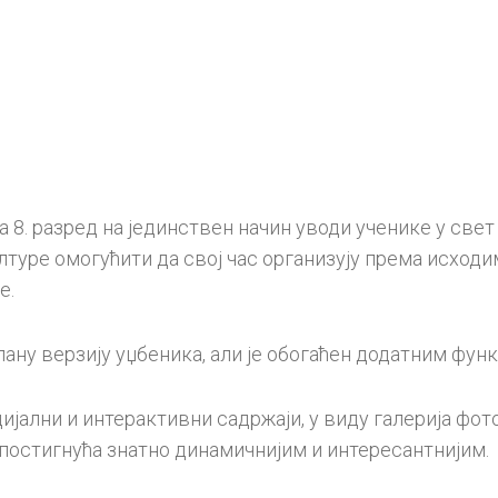
. разред на јединствен начин уводи ученике у свет
туре омогућити да свој час организују према исходим
е.
ану верзију уџбеника, али је обогаћен додатним фун
јални и интерактивни садржаји, у виду галерија фото
постигнућа знатно динамичнијим и интересантнијим.