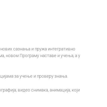
 нових сазнања и пружа интегративно
а, новом Програму наставе и учења, а у
кцијама за учење и проверу знања.
графија, видео снимака, анимација, који