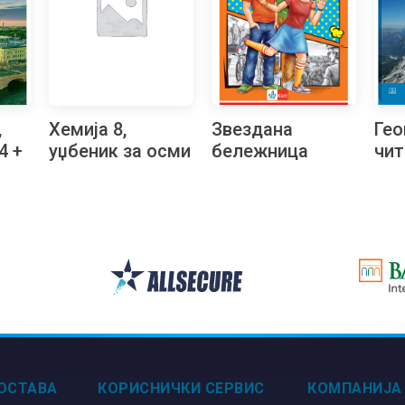
,
Хемија 8,
Звездана
Гео
4 +
уџбеник за осми
бележница
чит
разред
раз
ОСТАВА
КОРИСНИЧКИ СЕРВИС
КОМПАНИЈА