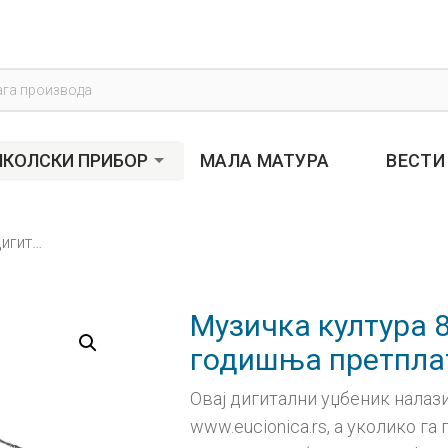
s
КОЛСКИ ПРИБОР
МАЛА МАТУРА
ВЕСТИ
Музичка култура 8, дигитални уџбеник – годишња претплата
Музичка култура 8
годишња претпла
Овај дигитални уџбеник налази
www.eucionica.rs, а уколико г